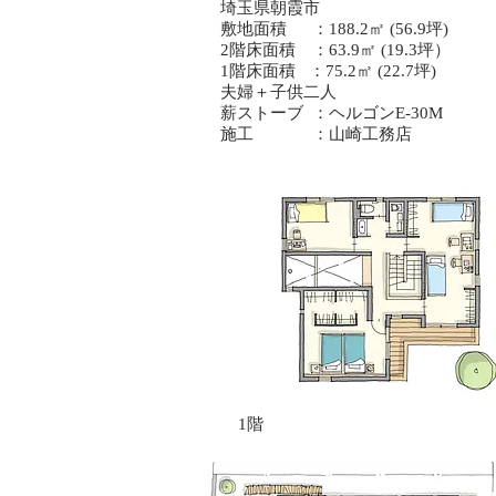
​埼玉県朝霞市
敷地面積 ：188.2㎡ (56.9坪)
2階床面積 ：63.9㎡ (19.3坪）
1階床面積 ：75.2㎡ (22.7坪)
​夫婦＋子供二人
​薪ストーブ ：ヘルゴンE-30M
施工 ：山崎工務店
1階