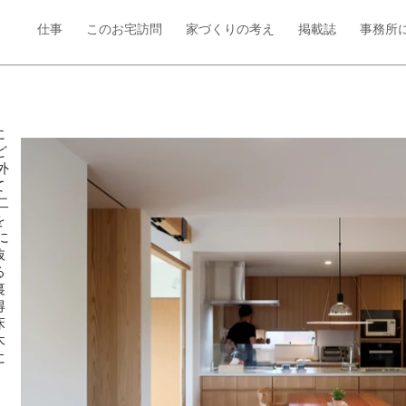
仕事
このお宅訪問
家づくりの考え
掲載誌
事務所
に
ど
外
て
二
を
に
抜
る
裏
得
床
木
に