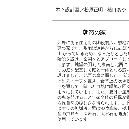
木々設計室
／松原正明・樋口あや
朝霞の家
郊外にある住宅街の比較的広い敷地
建つ家です。敷地は道路から1.5mほ
上 がっているため、ゆったりとした
階段を設け、玄関へとアプローチし
います。眺望の開 けた東南と北西に
つの庭を配置して庭と一体となる窓
設けました。北西の庭に面した 土間
は薪ストーブを置き、食堂上の吹き
けを通して二階へと自然に暖気が回
ようにしています。また、夏は小屋
の窓を開けることで家全体の通風が
られ自然の涼しさを得られます。。
はナラの無垢板、壁は漆喰塗装、栃
産の芦野石、深岩石、大谷石を随所
使用しています。