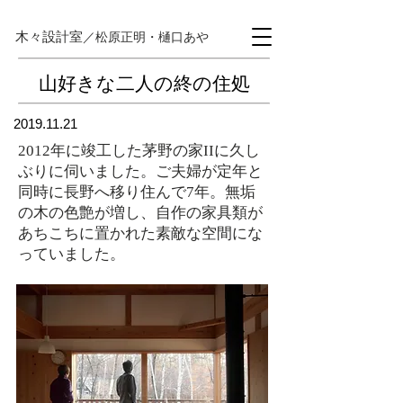
木々設計室
／松原正明・樋口あや
山好きな二人の終の住処
2019.11.21
2012年に竣工した茅野の家IIに久し
ぶりに伺いました。ご夫婦が定年と
同時に長野へ移り住んで7年。無垢
の木の色艶が増し、自作の家具類が
あちこちに置かれた素敵な空間にな
っていました。