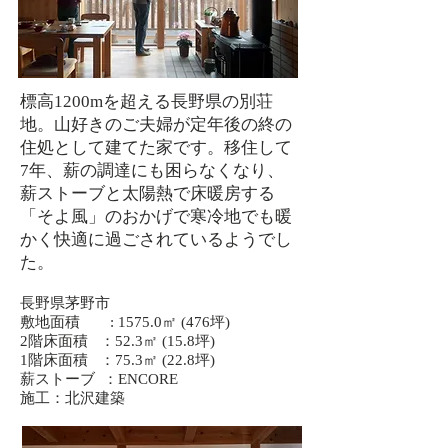
標高1200mを超える長野県の別荘
地。山好きのご夫婦が定年後の終の
住処として建てた家です。移住して
7年、薪の調達にも困らなくなり、
薪ストーブと太陽熱で床暖房する
「そよ風」​のおかげで寒冷地でも暖
かく快適に過ごされているようでし
た。
長野県茅野市
敷地面積 : 1575.0㎡ (476坪)
2階床面積 ：52.3㎡ (15.8坪)
1階床面積 ：75.3㎡ (22.8坪)
​薪ストーブ ：ENCORE
施工：北沢建築