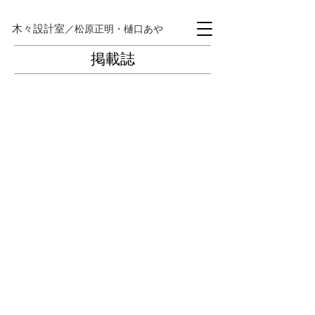
木々設計室
／松原正明・樋口あや
掲載誌