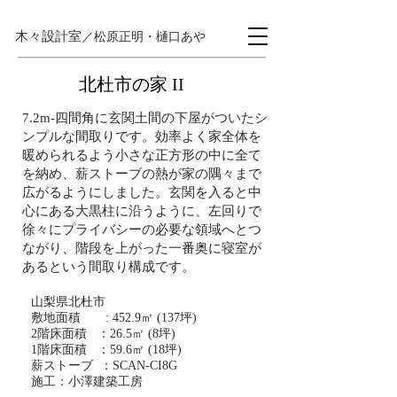
木々設計室
／松原正明・樋口あや
北杜市の家 II
7.2m-四間角に玄関土間の下屋がついたシ
ンプルな間取りです。効率よく家全体を
暖められるよう小さな正方形の中に全て
を納め、薪ストーブの熱が家の隅々まで
広がるようにしました。玄関を入ると中
心にある大黒柱に沿うように、左回りで
徐々にプライバシーの必要な領域へとつ
ながり、階段を上がった一番奥に寝室が
あるという間取り構成です。
山梨県北杜市
敷地面積 : 452.9㎡ (137坪)
2階床面積 ：26.5㎡ (8坪)
1階床面積 ：59.6㎡ (18坪)
​薪ストーブ ：SCAN-CI8G
施工：小澤建築工房