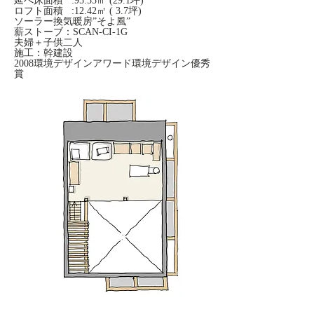
延べ床面積 :95.55㎡ (29.1坪)
ロフト面積 :12.42㎡ ( 3.7坪)
ソーラー換気暖房”そよ風”
薪ストーブ：SCAN-CI-1G
夫婦＋子供二人
施工：幹建設
2008環境デザインアワード環境デザイン優秀
賞