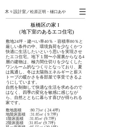
木々設計室
／松原正明・樋口あや
板橋区の家 I
（地下室のあるエコ住宅)
​敷地24坪・建ぺい率40％・容積率80％と
厳しい条件の中、環境負荷を少なくかつ
快適に生活したいという思いを実現させ
たエコ住宅。地下１階〜小屋裏からなる4
層の建物は、極力間仕切りを少なくした
ワンルーム的なつくりとなっており、夏
は風通し、冬は太陽熱エネルギーと薪ス
トーブの暖かさを各部屋で享受できるよ
うにしています。
自然を制御して快適な生活を求めるので
はなく、四季の変化を敏感に感じなが
ら、自然とともに暮らす喜びが得られる
家です。
敷地面積 :80.73㎡ ( 24.4坪)
地階床面積 :31.85㎡ ( 9.7坪)
1階床面積 :31.85㎡ (9.7坪)
2階床面積 :31.85㎡ (9.7坪)