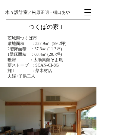
木々設計室
／松原正明・樋口あや
つくばの家​ I
茨城県つくば市
敷地面積 ：327.9㎡（99.2坪)
2階床面積 ：37.3㎡ (11.3坪)
1階床面積 ：68.4㎡ (20.7坪)
暖房 ：太陽集熱そよ風
薪ストーブ ：SCAN-CI-8G
施工 ：柴木材店
夫婦+子供二人