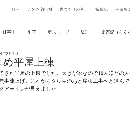
仕事
このお宅訪問
家づくりの考え
掲載誌
事務所
仕事中
別荘
薪ストーブ
監理
楽家記（らく
24年2月1日
きめ平屋上棟
てきた平屋の上棟でした。大きな家なので10人ほどの人
無事棟上げ。これからタルキのあと屋根工事へと進んで
クアラインが見えました。