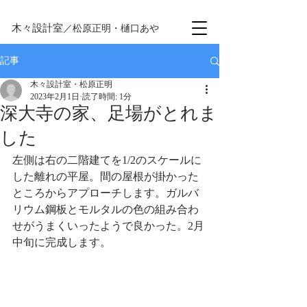
木々設計室
／松原正明・樋口あや
記事
木々設計室・松原正明
2023年2月1日
読了時間: 1分
深大寺の家、足場がとれま
した
左側は右の二階建てを1/2のスケールに
した離れの平屋。間の屋根が掛かった
ところからアプローチします。ガルバ
リウム鋼板とモルタルの色の組み合わ
せがうまくいったようで良かった。2月
中旬に完成します。